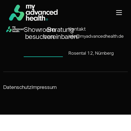
Showroom
Beratung
Kontakt
besuchen
vereinbaren
info@myadvancedhealth.de
Rosental 12, Nürnberg
Datenschutz
Impressum